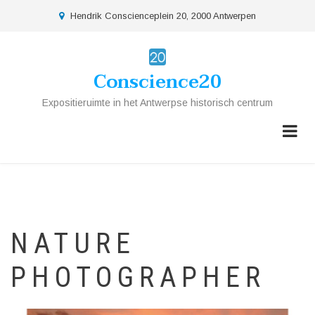
Overslaan
location
Hendrik Conscienceplein 20, 2000 Antwerpen
en
naar
de
Conscience20
inhoud
gaan
Expositieruimte in het Antwerpse historisch centrum
NATURE
PHOTOGRAPHER