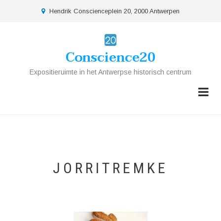
Overslaan
location
Hendrik Conscienceplein 20, 2000 Antwerpen
en
naar
de
Conscience20
inhoud
gaan
Expositieruimte in het Antwerpse historisch centrum
JORRITREMKE