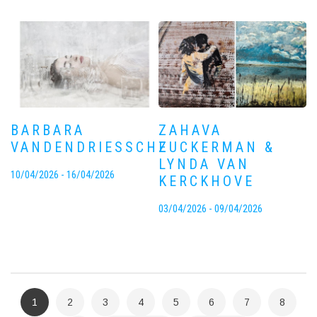
BARBARA
ZAHAVA
VANDENDRIESSCHE
ZUCKERMAN &
LYNDA VAN
10/04/2026 - 16/04/2026
KERCKHOVE
03/04/2026 - 09/04/2026
PAGINERING
Huidige
1
Pagina
2
Pagina
3
Pagina
4
Pagina
5
Pagina
6
Pagina
7
Pagina
8