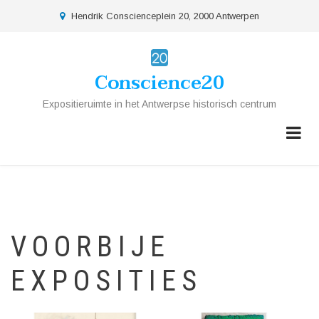
Overslaan
location
Hendrik Conscienceplein 20, 2000 Antwerpen
en
naar
de
Conscience20
inhoud
gaan
Expositieruimte in het Antwerpse historisch centrum
VOORBIJE
EXPOSITIES