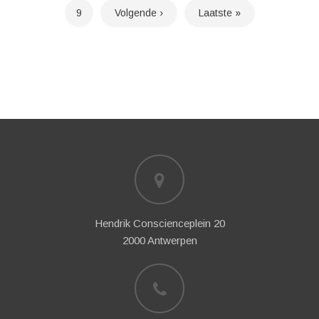
Pagina
9
Volgende
Volgende ›
Laatste
Laatste »
pagina
pagina
pagina
Hendrik Conscienceplein 20
2000 Antwerpen