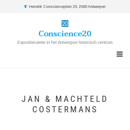
Overslaan
location
Hendrik Conscienceplein 20, 2000 Antwerpen
en
naar
de
Conscience20
inhoud
gaan
Expositieruimte in het Antwerpse historisch centrum
JAN & MACHTELD
COSTERMANS