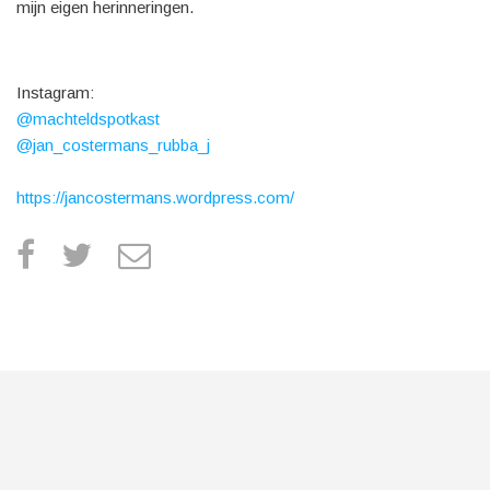
mijn eigen herinneringen.
Instagram:
@machteldspotkast
@jan_costermans_rubba_j
https://jancostermans.wordpress.com/
facebook
twitter
e
m
a
i
l