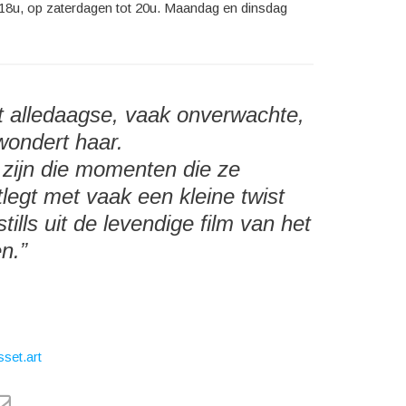
18u, op zaterdagen tot 20u. Maandag en dinsdag
t alledaagse, vaak onverwachte,
wondert haar.
 zijn die momenten die ze
tlegt met vaak een kleine twist
stills uit de levendige film van het
n.”
set.art
k
tter
e