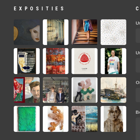
EXPOSITIES
U
U
O
B