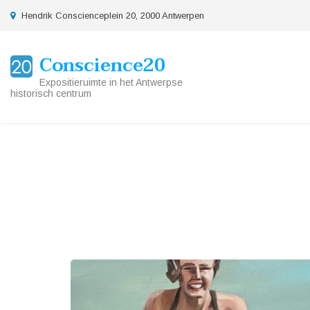
Overslaan
location
Hendrik Conscienceplein 20, 2000 Antwerpen
en
naar
Conscience20
de
inhoud
Expositieruimte in het Antwerpse
gaan
historisch centrum