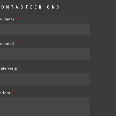
CONTACTEER ONS
w naam
w email
nderwerp
ericht