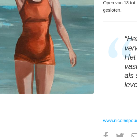
Open van 13 tot 
gesloten.
“He
ver
Het
vas
als 
leve
www.nicolespous
faceboo
twi