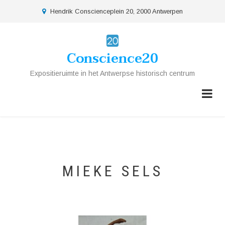
Overslaan
location
Hendrik Conscienceplein 20, 2000 Antwerpen
en
naar
de
Conscience20
inhoud
gaan
Expositieruimte in het Antwerpse historisch centrum
MIEKE SELS