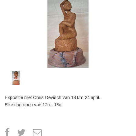
Expositie met Chris Devisch van 18 t/m 24 april.
Elke dag open van 12u - 18u.
facebook
twitter
e