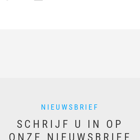
m
a
i
l
NIEUWSBRIEF
SCHRIJF U IN OP
ONZE NIEUWSBRIEF