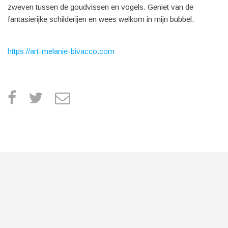
zweven tussen de goudvissen en vogels. Geniet van de
fantasierijke schilderijen en wees welkom in mijn bubbel.
https://art-melanie-bivacco.com
facebook
twitter
e
m
a
i
l