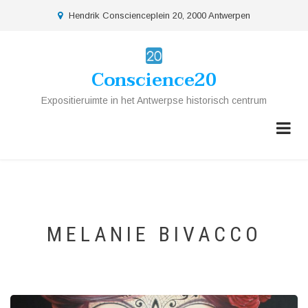
Overslaan
location
Hendrik Conscienceplein 20, 2000 Antwerpen
en
naar
de
Conscience20
inhoud
gaan
Expositieruimte in het Antwerpse historisch centrum
MELANIE BIVACCO