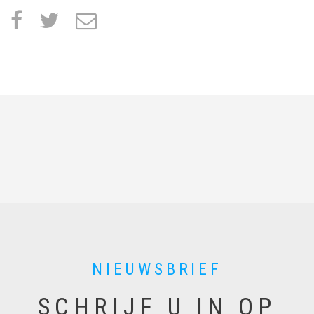
facebook
twitter
e
m
a
i
l
NIEUWSBRIEF
SCHRIJF U IN OP