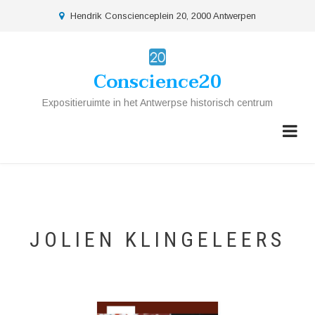
Overslaan
location
Hendrik Conscienceplein 20, 2000 Antwerpen
en
naar
de
Conscience20
inhoud
gaan
Expositieruimte in het Antwerpse historisch centrum
JOLIEN KLINGELEERS