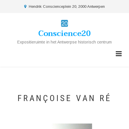
Overslaan
location
Hendrik Conscienceplein 20, 2000 Antwerpen
en
naar
de
Conscience20
inhoud
gaan
Expositieruimte in het Antwerpse historisch centrum
FRANÇOISE VAN RÉ