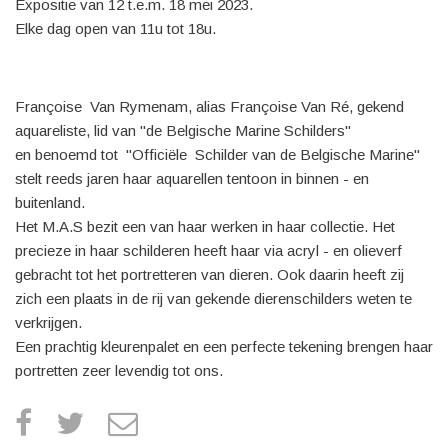
Expositie van 12 t.e.m. 18 mei 2023.
Elke dag open van 11u tot 18u.
Françoise Van Rymenam, alias Françoise Van Ré, gekend
aquareliste, lid van "de Belgische Marine Schilders"
en benoemd tot "Officiële Schilder van de Belgische Marine"
stelt reeds jaren haar aquarellen tentoon in binnen - en
buitenland.
Het M.A.S bezit een van haar werken in haar collectie. Het
precieze in haar schilderen heeft haar via acryl - en olieverf
gebracht tot het portretteren van dieren. Ook daarin heeft zij
zich een plaats in de rij van gekende dierenschilders weten te
verkrijgen.
Een prachtig kleurenpalet en een perfecte tekening brengen haar
portretten zeer levendig tot ons.
facebook
twitter
e