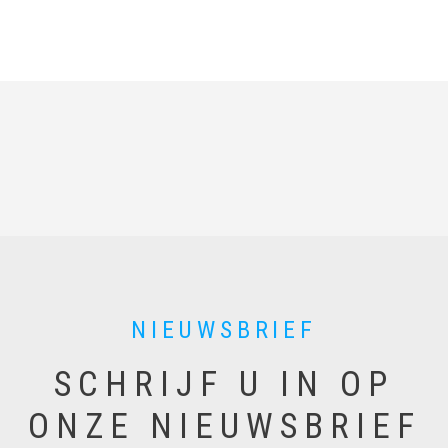
m
a
i
l
NIEUWSBRIEF
SCHRIJF U IN OP
ONZE NIEUWSBRIEF