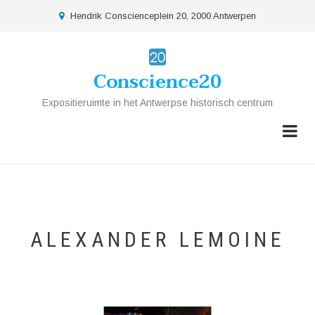
Overslaan
location
Hendrik Conscienceplein 20, 2000 Antwerpen
en
naar
de
Conscience20
inhoud
gaan
Expositieruimte in het Antwerpse historisch centrum
ALEXANDER LEMOINE