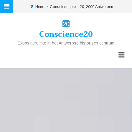
Skip
location
Hendrik Conscienceplein 20, 2000 Antwerpen
to
main
content
Conscience20
Expositieruimte in het Antwerpse historisch centrum