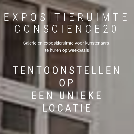
EXPOSITIERUIMTE
CONSCIENCE20
Galerie en expositieruimte voor kunstenaars,
te huren op weekbasis
TENTOONSTELLEN
OP
EEN UNIEKE
LOCATIE